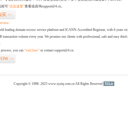
流程可
“点击这里”
查看或咨询support@4.cn。
购买
>>
erview:
orld leading domain escrow service platform and ICANN-Accredited Registrar, with 6 years ri
 transaction volume every year. We promise our clients with professional, safe and easy third-
.
d process, you can
“visit here”
or contact support@4.cn.
NOW
>>
Copyright © 1998 -2025 www.xyztq.com.cn All Rights Reserved
51La