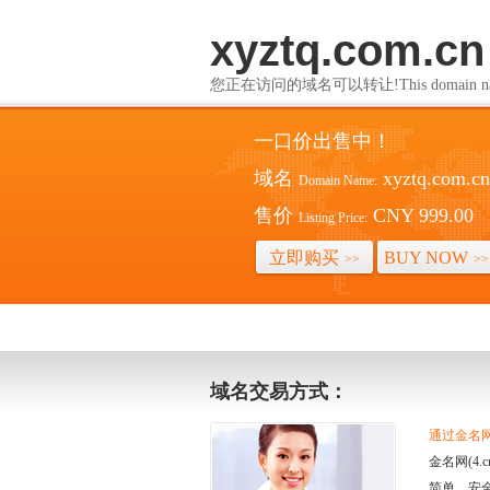
xyztq.com.cn
您正在访问的域名可以转让!This domain name i
一口价出售中！
域名
xyztq.com.cn
Domain Name:
售价
CNY 999.00
Listing Price:
立即购买
BUY NOW
>>
>>
域名交易方式：
通过金名网(
金名网(4
简单、安