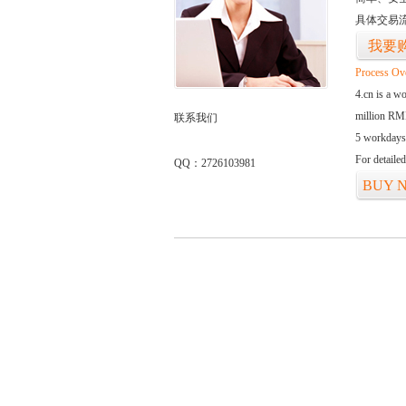
具体交易
我要
Process Ov
4.cn is a w
million RMB
联系我们
5 workdays
For detaile
QQ：2726103981
BUY 